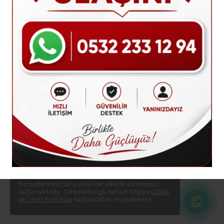
Hata! Sayfa
Bulunamadı
Sayfa bulunamadı veya
kayıp.
Lütfen başka sayfa
deneyin.
Çerez Kullanımı; Çerezler (cookie),
https://www.tavasto.org.tr/ web sitesini ve
hizmetlerimizi daha etkin bir şekilde sunmamızı
sağlamaktadır. Çerezlerle ilgili detaylı bilgiye
Gizlilik
ve Çerez Politikası
sayfamızdan erişebilirsiniz.